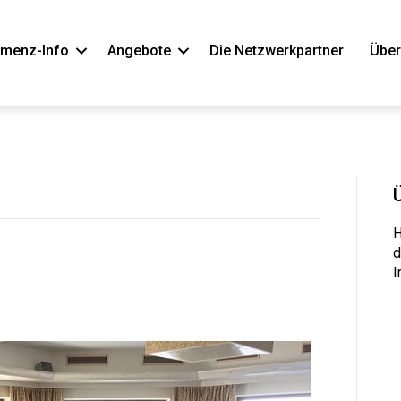
menz-Info
Angebote
Die Netzwerkpartner
Über
H
d
I