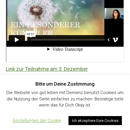
Link zur Teilnahme am 3. Dezember
Bitte um Deine Zustimmung
Kontakt
|
Impressum
|
Datenschutz
|
Facebook
Die Website von gut leben mit Demenz benützt Cookies um
die Nutzung der Seite einfacher zu machen. Bestätige bitte
© 2025 Gut Leben mit Demenz in Klosterneuburg
wenn das für Dich Okay ist.
Einstellungen der Cookie
Ich akzeptiere Eure Cookies