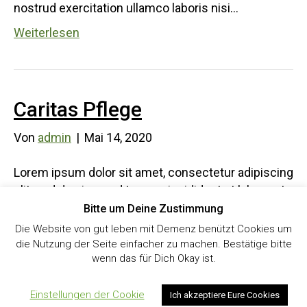
nostrud exercitation ullamco laboris nisi…
Weiterlesen
Caritas Pflege
Von
admin
|
Mai 14, 2020
Lorem ipsum dolor sit amet, consectetur adipiscing
elit, sed do eiusmod tempor incididunt ut labore et
dolore magna aliqua. Ut enim ad minim veniam, quis
Bitte um Deine Zustimmung
nostrud exercitation ullamco laboris nisi…
Die Website von gut leben mit Demenz benützt Cookies um
die Nutzung der Seite einfacher zu machen. Bestätige bitte
Weiterlesen
wenn das für Dich Okay ist.
Einstellungen der Cookie
Ich akzeptiere Eure Cookies
Kontakt
|
Impressum
|
Datenschutz
|
Facebook